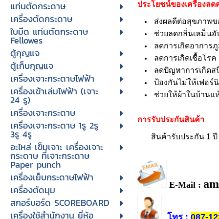
แท่นตัดกระดาษ
ประโยชน์ของเครื่องลดคว
เครื่องตัดกระดาษ
ส่งผลดีต่อสุขภาพของ
ใบมีด แท่นตัดกระดาษ
ช่วยลดกลิ่นเหม็นอั
Fellowes
ลดการเกิดอาการภู
ตู้กุญแจ
ลดการเกิดเชื้อโรค
ตู้เก็บกุญแจ
ลดปัญหาการเกิดสน
เครื่องเจาะกระดาษไฟฟ้า
ป้องกันไม่ให้เฟอร์น
เครื่องเข้าเล่มไฟฟ้า (เจาะ
ช่วยให้ผ้าในบ้านแห้
24 รู)
เครื่องเจาะกระดาษ
การรับประกันสินค้า
เครื่องเจาะกระดาษ 1รู 2รู
3รู 4รู
สินค้ารับประกัน 1 ปี
อะไหล่ เข็มเจาะ เครื่องเจาะ
กระดาษ ที่เจาะกระดาษ
Paper punch
เครื่องเย็บกระดาษไฟฟ้า
am
E-Mail :
เครื่องตัดมุม
สกอร์บอร์ด SCOREBOARD
เครื่องใช้สำนักงาน ยี่ห้อ
โทร
:
087-12