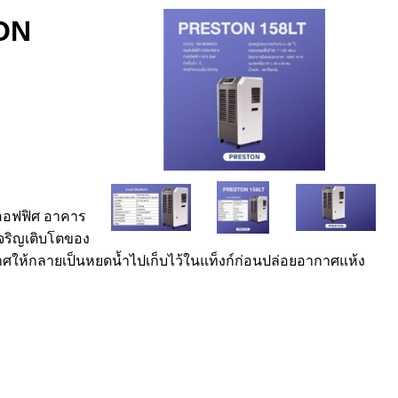
TON
นออฟฟิศ อาคาร
จริญเติบโตของ
กาศให้กลายเป็นหยดน้ำไปเก็บไว้ในแท็งก์ก่อนปล่อยอากาศแห้ง