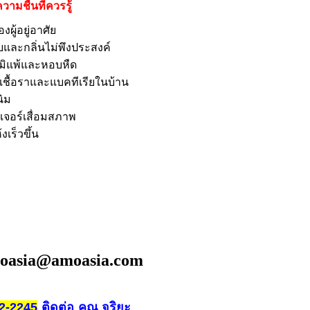
ามชื้นที่ควรรู้
ผู้อยู่อาศัย
บและกลิ่นไม่พึงประสงค์
มิแพ้และหอบหืด
 เชื้อราและแบคทีเรียในบ้าน
ิม
ิเจอร์เสื่อมสภาพ
งเร็วขึ้น
oasia@amoasia.com
ติดต่อ
คุณ จริยะ
2-2245