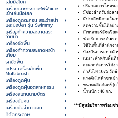
เล่มมือโยก
ปริมาณการไหลของอา
เครื่องเจาะกระดาษไฟฟ้าและ
เข้าเล่มมือโยก
มีช่องสำหรับต่อสา
เครื่องดูดตะกอน สระว่ายน้ำ
มีประสิทธิภาพในกา
และบ่อปลา รุ่น Swimmy
ลดความชื้นได้อย่า
เครื่องทำความสะอาดสระ
มีเซนเซอร์อัจฉริย
ว่ายน้ำ
ช่วยรักษาระดับคว
เครื่องขัดพื้น
ใช้ในพื้นที่สำนักงา
เครื่องทำความสะอาดหญ้า
ป้องกันการเกาะตัว
เทียม
เหมาะสำหรับพื้นที่
รถขัดพื้น
สะดวกต่อการใช้งาน
แปรง เครื่องขัดพื้น
กำลังไฟ 1075 วัตต์
Multibrush
แรงดันไฟฟ้าขาเข้
เครื่องดูดฝุ่น
ขนาดผลิตภัณฑ์ (กว้
เครื่องดูดฝุ่นอุตสาหกรรม
น้ำหนัก : 48 กก.
เครื่องสแกนนามบัตร
เครื่องนับคน
***มีศูนย์บริการพร้อม
เครื่องนับจํานวนคน
ที่ตัดกระดาษ